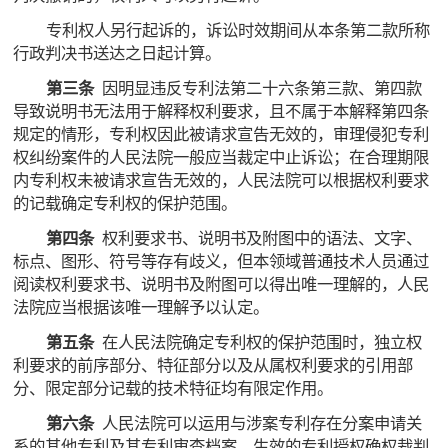
专利权人另行起诉的，诉讼时效期间从本条第二款所称
行政判决书送达之日起计算。
第三条
因明显违反专利法第二十六条第三款、第四款
导致说明书无法用于解释权利要求，且不属于本解释第四条
规定的情形，专利权因此被请求宣告无效的，审理侵犯专利
权纠纷案件的人民法院一般应当裁定中止诉讼；在合理期限
内专利权未被请求宣告无效的，人民法院可以根据权利要求
的记载确定专利权的保护范围。
第四条
权利要求书、说明书及附图中的语法、文字、
标点、图形、符号等存有歧义，但本领域普通技术人员通过
阅读权利要求书、说明书及附图可以得出唯一理解的，人民
法院应当根据该唯一理解予以认定。
第五条
在人民法院确定专利权的保护范围时，独立权
利要求的前序部分、特征部分以及从属权利要求的引用部
分、限定部分记载的技术特征均有限定作用。
第六条
人民法院可以运用与涉案专利存在分案申请关
系的其他专利及其专利审查档案、生效的专利授权确权裁判