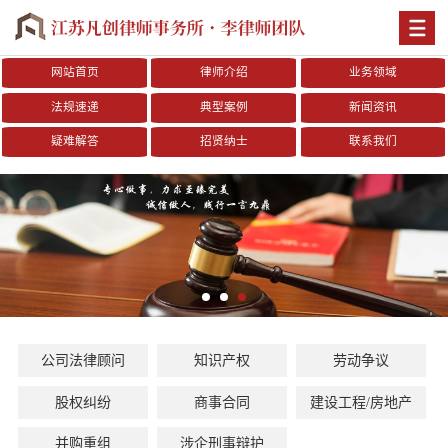
网站首页
律师介绍
业务领域
法规速递
典型案例
新闻资讯
疑难解答
招贤纳士
联系我们
公司法律顾问
知识产权
劳动争议
股权纠纷
商事合同
建设工程/房地产
并购重组
涉企刑事辩护